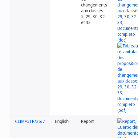
changements
aux classes
5, 29, 30, 32
et 33
CLIM/GTP/26/7
English
Report