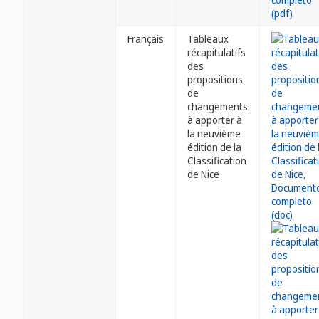
Français
Tableaux
récapitulatifs
des
propositions
de
changements
à apporter à
la neuvième
édition de la
Classification
de Nice