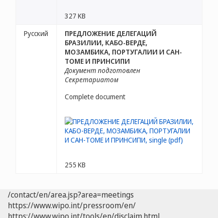
327 KB
Русский
ПРЕДЛОЖЕНИЕ ДЕЛЕГАЦИЙ
БРАЗИЛИИ, КАБО-ВЕРДЕ,
МОЗАМБИКА, ПОРТУГАЛИИ И САН-
ТОМЕ И ПРИНСИПИ
Документ подготовлен
Секретариатом
Complete document
255 KB
/contact/en/area.jsp?area=meetings
https://www.wipo.int/pressroom/en/
https://www.wipo.int/tools/en/disclaim.html