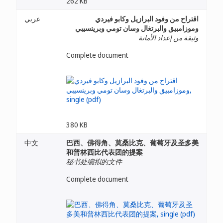
262 KB
اقتراح من وفود البرازيل وكابو فيردي
عربي
وموزامبيق والبرتغال وسان تومي وبرينسيبي
وثيقة من إعداد الأمانة
Complete document
380 KB
中文
巴西、佛得角、莫桑比克、葡萄牙及圣多美
和普林西比代表团的提案
秘书处编拟的文件
Complete document