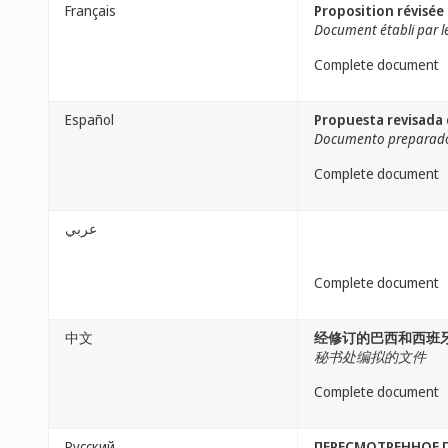
Français
Proposition révisée 
Document établi par le
Complete document
Español
Propuesta revisada d
Documento preparado 
Complete document
عربي
Complete document
中文
经修订的巴西和西班
秘书处编拟的文件
Complete document
Русский
ПЕРЕСМОТРЕННОЕ 