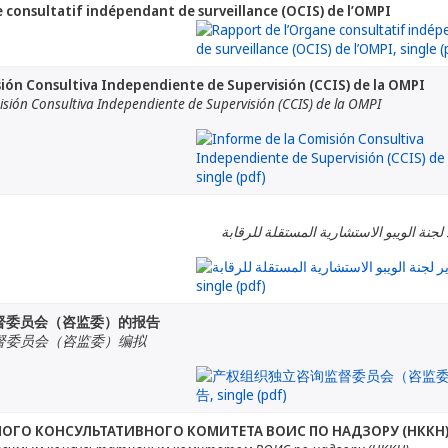
 consultatif indépendant de surveillance (OCIS) de l’OMPI
ión Consultiva Independiente de Supervisión (CCIS) de la OMPI
sión Consultiva Independiente de Supervisión (CCIS) de la OMPI
لجنة الويبو الاستشارية المستقلة للرقابة
督委员会（咨监委）的报告
督委员会（咨监委）编拟
ОГО КОНСУЛЬТАТИВНОГО КОМИТЕТА ВОИС ПО НАДЗОРУ (НККН