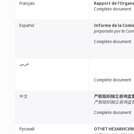
Français
Rapport de l’Organe
Complete document
Español
Informe de la Comis
preparado por la Comi
Complete document
عربي
Complete document
中文
产权组织独立咨询监
产权组织独立咨询监
Complete document
Русский
ОТЧЕТ НЕЗАВИСИМ