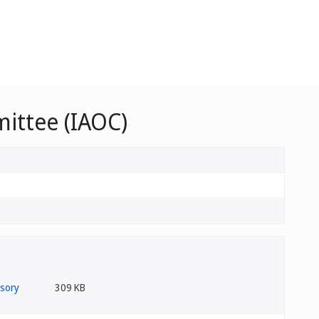
ittee (IAOC)
309 KB