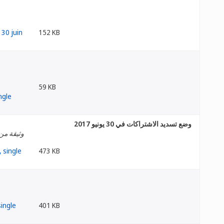
152 KB
59 KB
وضع تسديد الاشتراكات في 30 يونيو 2017
وثيقة من 
473 KB
401 KB