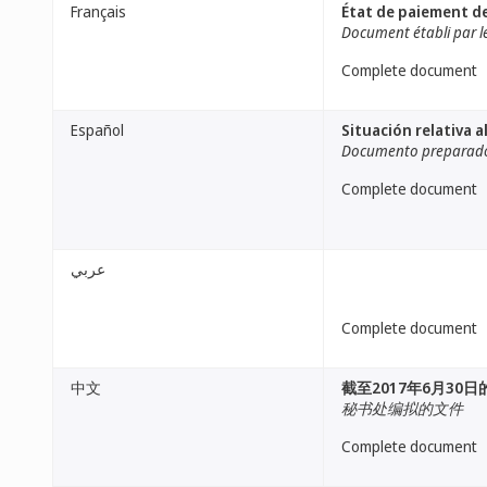
Français
État de paiement de
Document établi par le
Complete document
Español
Situación relativa a
Documento preparado 
Complete document
عربي
Complete document
中文
截至2017年6月30
秘书处编拟的文件
Complete document