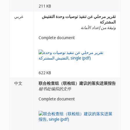
211 KB
تقرير مرحلي عن تنفيذ توصيات وحدة التفتيش
عربي
المشتركة
وثيقة من إعداد الأمانة
Complete document
622 KB
中文
联合检查组（联检组）建议的落实进展报告
秘书处编拟的文件
Complete document