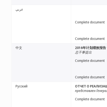
عربي
Complete document
Complete document
中文
2016年计划绩效报告
总干事提出
Complete document
Complete document
Русский
ОТЧЕТ О РЕАЛИЗАЦ
представлен Генер
Complete document