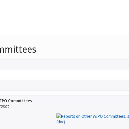
mmittees
WIPO Committees
tariat