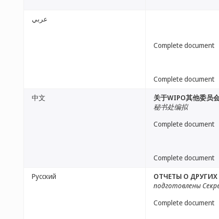
عربي
Complete document
Complete document
中文
关于WIPO其他委员
秘书处编拟
Complete document
Complete document
Русский
ОТЧЕТЫ О ДРУГИХ
подготовлены Сек
Complete document