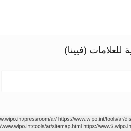
للعلامات (فيينا)
ww.wipo.int/pressroom/ar/
https://www.wipo.int/tools/ar/di
//www.wipo.int/tools/ar/sitemap.html
https://www3.wipo.in