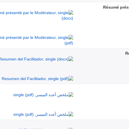
Résumé prése
R