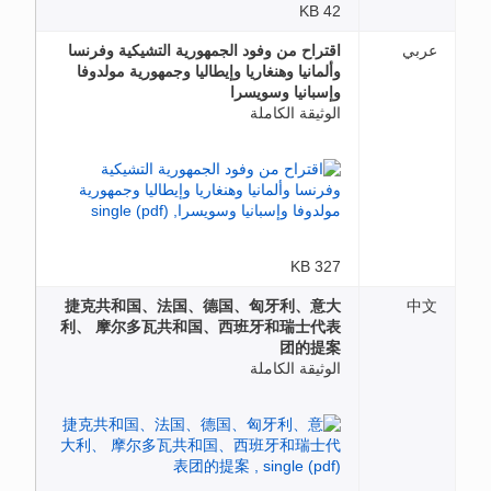
42 KB
عربي
اقتراح من وفود الجمهورية التشيكية وفرنسا
وألمانيا وهنغاريا وإيطاليا وجمهورية مولدوفا
وإسبانيا وسويسرا
الوثيقة الكاملة
327 KB
捷克共和国、法国、德国、匈牙利、意大
中文
利、 摩尔多瓦共和国、西班牙和瑞士代表
团的提案
الوثيقة الكاملة