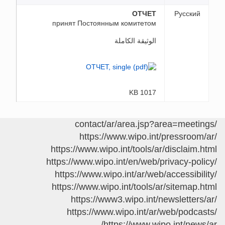
ОТЧЕТ
Русский
принят Постоянным комитетом
الوثيقة الكاملة
1017 KB
/contact/ar/area.jsp?area=meetings
https://www.wipo.int/pressroom/ar/
https://www.wipo.int/tools/ar/disclaim.html
https://www.wipo.int/en/web/privacy-policy/
https://www.wipo.int/ar/web/accessibility/
https://www.wipo.int/tools/ar/sitemap.html
https://www3.wipo.int/newsletters/ar/
https://www.wipo.int/ar/web/podcasts/
https://www.wipo.int/news/ar/