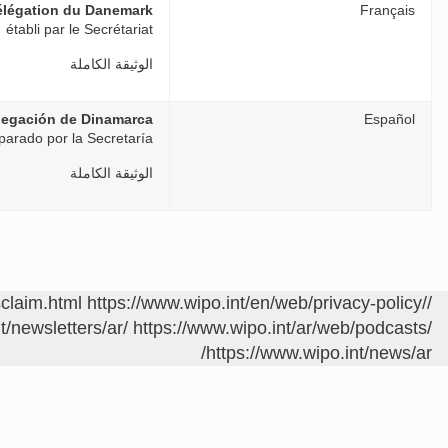
délégation du Danemark
Français
établi par le Secrétariat
الوثيقة الكاملة
elegación de Dinamarca
Español
parado por la Secretaría
الوثيقة الكاملة
sclaim.html
https://www.wipo.int/en/web/privacy-policy/
/contact/ar/area.jsp?area=meetings
t/newsletters/ar/
https://www.wipo.int/ar/web/podcasts/
https://www.wipo.int/news/ar/