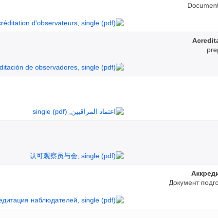
Document 
Acredit
pre
Аккред
Документ подг