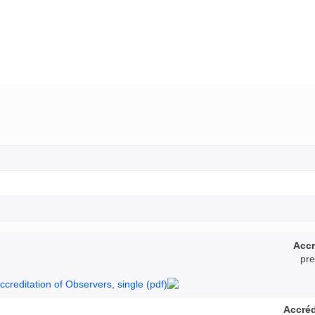
Accr
pre
Accréd