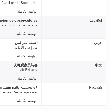
établi par le Secrétariat
الوثيقة الكاملة
ación de observadores
Español
parado por la Secretaría
الوثيقة الكاملة
عربي
اعتماد المراقبين
من إعداد الأمانة
الوثيقة الكاملة
认可观察员与会
中文
秘书处编拟
الوثيقة الكاملة
итация наблюдателей
Русский
отовлен Секретариатом
الوثيقة الكاملة