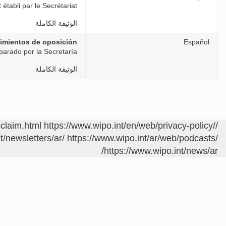
établi par le Secrétariat
الوثيقة الكاملة
imientos de oposición
Español
arado por la Secretaría
الوثيقة الكاملة
sclaim.html
https://www.wipo.int/en/web/privacy-policy/
/contact/ar/area.jsp?area=meetings
t/newsletters/ar/
https://www.wipo.int/ar/web/podcasts/
https://www.wipo.int/news/ar/