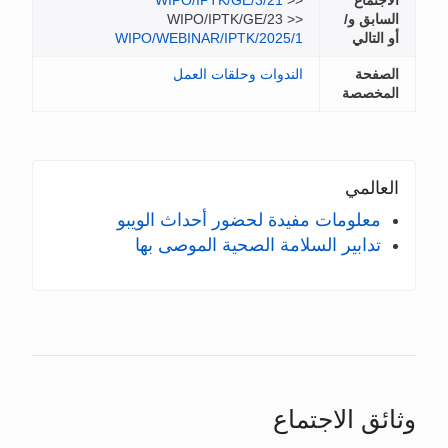
اجتماع
>>
WIPO/IPTK/GE/3/21
سابق و/
WIPO/IPTK/GE/23 >>
 التالي
WIPO/WEBINAR/IPTK/2025/1
لصفحة
الندوات وحلقات العمل
لمخصصة
لعالمي
معلومات مفيدة لحضور أحداث الويبو
تدابير السلامة الصحية الموصى بها
ئق الاجتماع