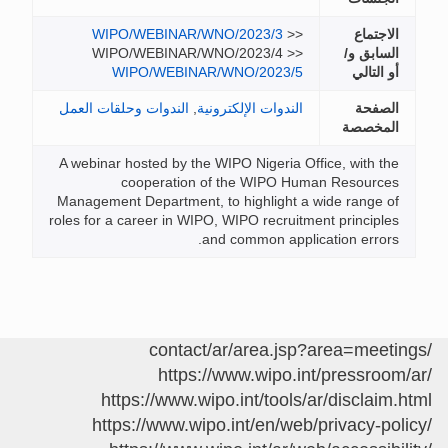
الاجتماع
>>
WIPO/WEBINAR/WNO/2023/3
السابق و/
WIPO/WEBINAR/WNO/2023/4 >>
أو التالي
WIPO/WEBINAR/WNO/2023/5
الصفحة
الندوات الإلكترونية
,
الندوات وحلقات العمل
المخصصة
A webinar hosted by the WIPO Nigeria Office, with the
cooperation of the WIPO Human Resources
Management Department, to highlight a wide range of
roles for a career in WIPO, WIPO recruitment principles
and common application errors.
/contact/ar/area.jsp?area=meetings
https://www.wipo.int/pressroom/ar/
https://www.wipo.int/tools/ar/disclaim.html
https://www.wipo.int/en/web/privacy-policy/