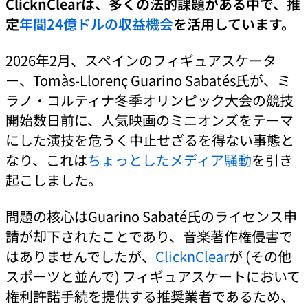
ClicknClearは、多くの法的課題がある中で、推
定
年間24億ドルの収益機会
を活用しています。
2026年2月、スペインのフィギュアスケータ
ー、Tomàs-Llorenç Guarino Sabatés氏が、ミ
ラノ・コルティナ冬季オリンピック大会の競技
開始数日前に、人気映画のミニオンズをテーマ
にした演技を危うく中止せざるを得ない事態と
なり、これは
ちょっとしたメディア騒動
を引き
起こしました。
問題の核心はGuarino Sabaté氏のライセンス申
請が却下されたことであり、音楽著作権侵害で
はありませんでしたが、
ClicknClear
が (その他
スポーツと並んで) フィギュアスケートにおいて
権利許諾手続を提供する推奨業者であるため、