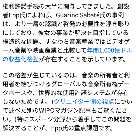
権利許諾手続の大半に関与してきました。創設
者Epp氏によれば、Guarino Sabaté氏の事例
は、より一層の認識と啓発の必要性を浮き彫り
にしており、彼女の事業が解決を目指している
構造的な問題、すなわち音楽産業ではビデオゲ
ーム産業や映画産業と比較して
年間1,000億ドル
の収益化格差
が存在することを示しています。
この格差が生じているのは、音楽の所有者と利
用者を結びつけるグローバルな音楽所有権デー
タベースや、世界的な使用許諾システムが存在
しないためです。 (
クリエイター側の視点
につい
て述べた別のWIPOマガジン記事もご覧くださ
い。)特にスポーツ分野から着手してこの問題を
解決することが、Epp氏の重点課題です。