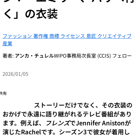
く」の衣装
ファッション
著作権
商標
ライセンス
意匠
クリエイティブ
産業
著者:
アンカ・チュレル
WIPO事務局次長室 (CCIS) フェロー
2026/01/05
共有
ストーリーだけでなく、その衣装の
おかげで永遠に語り継がれるテレビ番組があり
ます。例えば、
フレンズ
でJennifer Anistonが
演じたRachelです。シーズン3で彼女が着用し