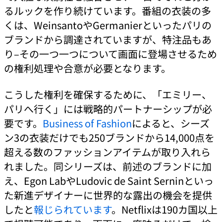
るルックを作り続けています。番組の衣装の多
くは、WeinsantoやGermanierといったパリの
ブランドから調達されていますが、特注品もあ
り–その一つ一つについて画面に登場させるため
の権利処理や合意が必要となります。
こうした権利を確保するために、「エミリー、
パリへ行く」には戦略的パートナーシップが必
要です。
Business of Fashion
によると、シーズ
ン3の衣装だけでも250ブランドから14,000点を
超える数のファッションアイテムが取り入れら
れました。同シリーズは、前述のブランドに加
え、Egon LabやLudovic de Saint Serninといっ
た新進デザイナーに世界的な露出の機会を提供
したと
報じられています
。Netflixは190カ国以上