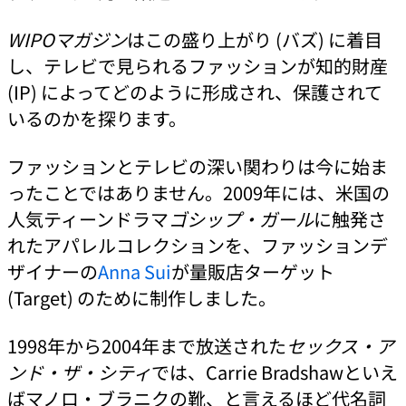
WIPOマガジン
はこの盛り上がり (バズ) に着目
し、テレビで見られるファッションが知的財産
(IP) によってどのように形成され、保護されて
いるのかを探ります。
ファッションとテレビの深い関わりは今に始ま
ったことではありません。2009年には、米国の
人気ティーンドラマ
ゴシップ・ガール
に触発さ
れたアパレルコレクションを、ファッションデ
ザイナーの
Anna Sui
が量販店ターゲット
(Target) のために制作しました。
1998年から2004年まで放送された
セックス・ア
ンド・ザ・シティ
では、Carrie Bradshawといえ
ばマノロ・ブラニクの靴、と言えるほど代名詞