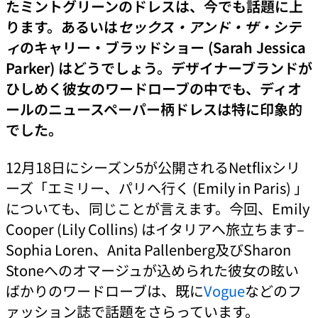
たミントグリーンのドレスは、今でも話題に上
ります。あるいは
セックス・アンド・ザ・シテ
ィ
のキャリー・ブラッドショー (Sarah Jessica
Parker) はどうでしょう。デザイナーブランドが
ひしめく彼女のワードローブの中でも、ディオ
ールのニュースペーパー柄ドレスは特に印象的
でした。
12月18日にシーズン5が公開されるNetflixシリ
ーズ「エミリー、パリへ行く (Emily in Paris) 」
についても、同じことが言えます。今回、Emily
Cooper (Lily Collins) はイタリアへ旅立ちます–
Sophia Loren、Anita Pallenberg及びSharon
Stoneへのオマージュが込められた彼女の眩い
ばかりのワードローブは、既に
Vogue
などのフ
ァッション誌で話題をさらっています。