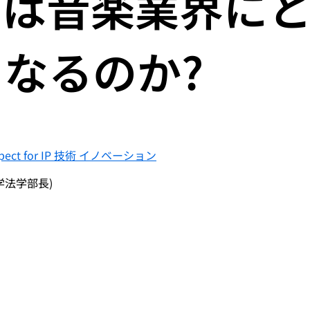
クは音楽業界に
なるのか?
pect for IP
技術
イノベーション
学法学部長)