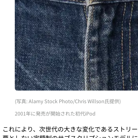
(写真: Alamy Stock Photo/Chris Willson氏提供)
2001年に発売が開始された初代iPod
これにより、次世代の大きな変化であるストリーミ
要としない定額制のサブスクリプションモデルに