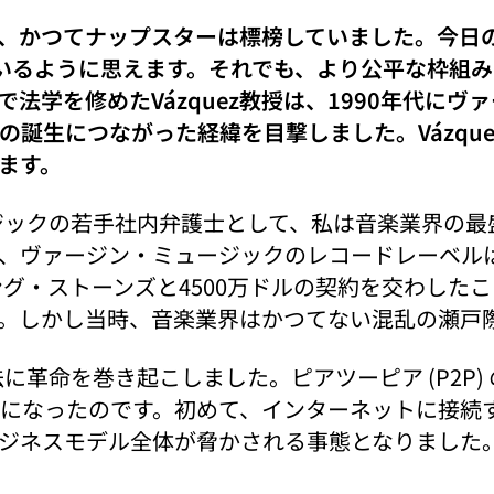
、かつてナップスターは標榜していました。今日の生
るように思えます。それでも、より公平な枠組みが生
学で法学を修めたVázquez教授は、1990年代
誕生につながった経緯を目撃しました。Vázque
ます。
ージックの若手社内弁護士として、私は音楽業界の
、ヴァージン・ミュージックのレコードレーベル
ング・ストーンズと4500万ドルの契約を交わし
。しかし当時、音楽業界はかつてない混乱の瀬戸
法に革命を巻き起こしました。ピアツーピア (P2P
になったのです。初めて、インターネットに接続
ジネスモデル全体が脅かされる事態となりました