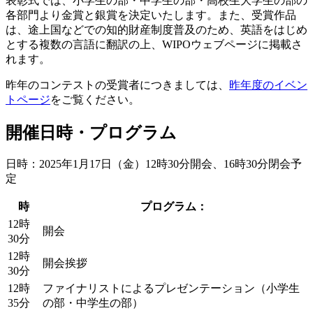
表彰式では、小学生の部・中学生の部・高校生大学生の部の
各部門より金賞と銀賞を決定いたします。また、受賞作品
は、途上国などでの知的財産制度普及のため、英語をはじめ
とする複数の言語に翻訳の上、WIPOウェブページに掲載さ
れます。
昨年のコンテストの受賞者につきましては、
昨年度のイベン
トページ
をご覧ください。
開催日時・プログラム
日時：2025年1月17日（金）12時30分開会、16時30分閉会予
定
時
プログラム：
12時
開会
30分
12時
開会挨拶
30分
12時
ファイナリストによるプレゼンテーション（小学生
35分
の部・中学生の部）