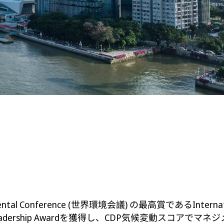
nference (世界環境会議) の最高賞であるInternational Ca
een Leadership Awardを獲得し、CDP気候変動スコ