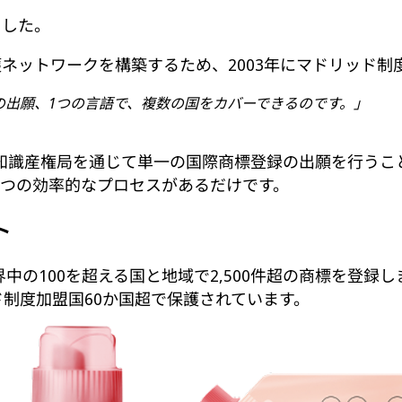
ました。
括的な国際商標保護ネットワークを構築するため、2003年にマドリ
の出願、1つの言語で、複数の国をカバーできるのです。」
知識産権局を通じて単一の国際商標登録の出願を行うこ
1つの効率的なプロセスがあるだけです。
ト
hnologyは世界中の100を超える国と地域で2,500件超の
ド制度加盟国60か国超で保護されています。