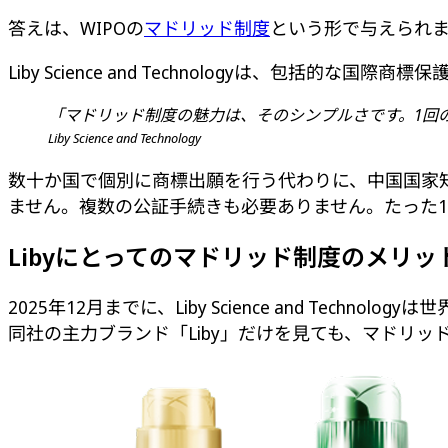
答えは、WIPOの
マドリッド制度
という形で与えられ
Liby Science and Technologyは、包
「マドリッド制度の魅力は、そのシンプルさです。1回
Liby Science and Technology
数十か国で個別に商標出願を行う代わりに、中国国家
ません。複数の公証手続きも必要ありません。たった
Libyにとってのマドリッド制度のメリッ
2025年12月までに、Liby Science and Tec
同社の主力ブランド「Liby」だけを見ても、マドリッ