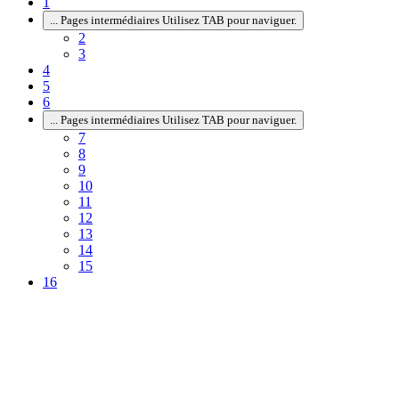
1
...
Pages intermédiaires Utilisez TAB pour naviguer.
2
3
4
5
6
...
Pages intermédiaires Utilisez TAB pour naviguer.
7
8
9
10
11
12
13
14
15
16