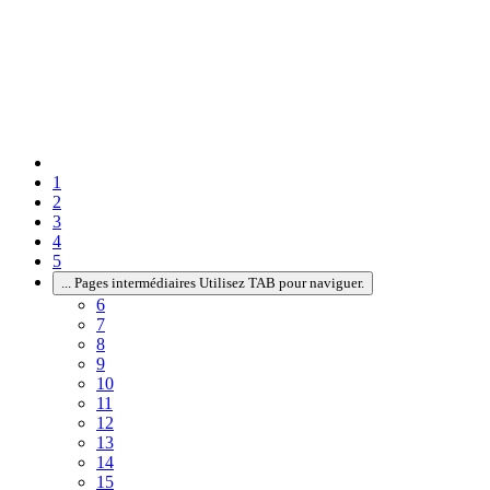
1
2
3
4
5
...
Pages intermédiaires Utilisez TAB pour naviguer.
6
7
8
9
10
11
12
13
14
15