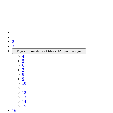
1
2
3
...
Pages intermédiaires Utilisez TAB pour naviguer.
4
5
6
7
8
9
10
11
12
13
14
15
16