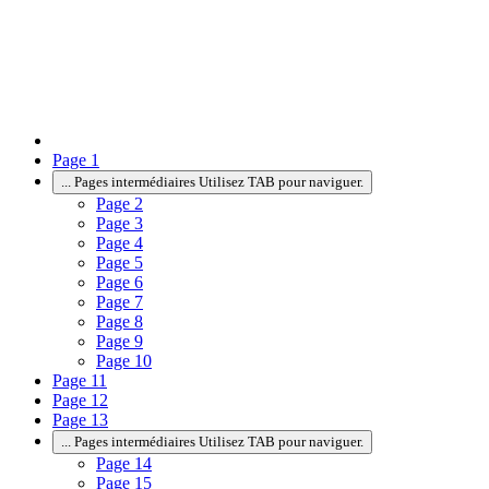
Page
1
...
Pages intermédiaires Utilisez TAB pour naviguer.
Page
2
Page
3
Page
4
Page
5
Page
6
Page
7
Page
8
Page
9
Page
10
Page
11
Page
12
Page
13
...
Pages intermédiaires Utilisez TAB pour naviguer.
Page
14
Page
15