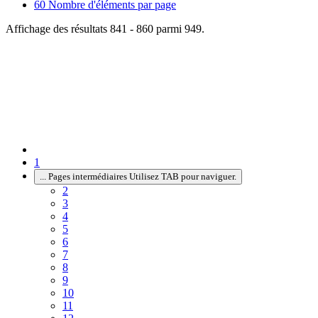
60
Nombre d'éléments par page
Affichage des résultats 841 - 860 parmi 949.
1
...
Pages intermédiaires Utilisez TAB pour naviguer.
2
3
4
5
6
7
8
9
10
11