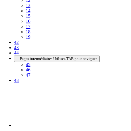
12
13
14
15
16
17
18
19
42
43
44
...
Pages intermédiaires Utilisez TAB pour naviguer.
45
46
47
48