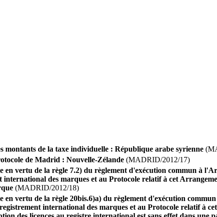
s montants de la taxe individuelle : République arabe syrienne
(MA
otocole de Madrid : Nouvelle-Zélande
(MADRID/2012/17)
ite en vertu de la règle 7.2) du règlement d'exécution commun à 
t international des marques et au Protocole relatif à cet Arrangeme
arque
(MADRID/2012/18)
ite en vertu de la règle 20bis.6)a) du règlement d'exécution comm
registrement international des marques et au Protocole relatif à c
iption des licences au registre international est sans effet dans une 