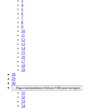
3
4
5
6
7
8
9
10
11
12
13
14
15
16
17
18
19
28
29
30
...
Pages intermédiaires Utilisez TAB pour naviguer.
31
32
33
34