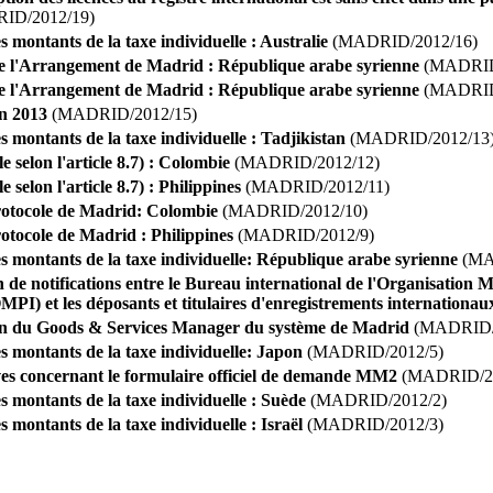
ID/2012/19)
s montants de la taxe individuelle : Australie
(MADRID/2012/16)
e l'Arrangement de Madrid : République arabe syrienne
(MADRID
e l'Arrangement de Madrid : République arabe syrienne
(MADRID
n 2013
(MADRID/2012/15)
s montants de la taxe individuelle : Tadjikistan
(MADRID/2012/13
e selon l'article 8.7) : Colombie
(MADRID/2012/12)
e selon l'article 8.7) : Philippines
(MADRID/2012/11)
otocole de Madrid: Colombie
(MADRID/2012/10)
otocole de Madrid : Philippines
(MADRID/2012/9)
s montants de la taxe individuelle: République arabe syrienne
(MA
e notifications entre le Bureau international de l'Organisation M
OMPI) et les déposants et titulaires d'enregistrements internationau
on du Goods & Services Manager du système de Madrid
(MADRID/
s montants de la taxe individuelle: Japon
(MADRID/2012/5)
ves concernant le formulaire officiel de demande MM2
(MADRID/20
s montants de la taxe individuelle : Suède
(MADRID/2012/2)
 montants de la taxe individuelle : Israël
(MADRID/2012/3)