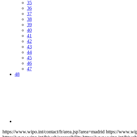
35
36
37
38
39
40
41
42
43
44
45
46
47
48
https://www.wipo.int/contact/fr/area.jsp?area=madrid
https://www.wip