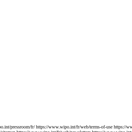
o.int/pressroom/fr/
https://www.wipo.int/fr/web/terms-of-use
https://w