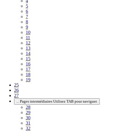
4
5
6
7
8
9
10
11
12
13
14
15
16
17
18
19
25
26
27
...
Pages intermédiaires Utilisez TAB pour naviguer.
28
29
30
31
32