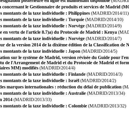
ésignation postérieure en ligne est maintenant disponible
(MADRID
concernant le Gestionnaire de produits et services de Madrid (M
s montants de la taxe individuelle : Philippines
(MADRID/2014/11)
s montants de la taxe individuelle : Turquie
(MADRID/2014/10)
s montants de la taxe individuelle : Norvège
(MADRID/2014/9)
te en vertu de l'article 8.7)a) du Protocole de Madrid : Kenya
(MAD
s montants de la taxe individuelle : Norvège
(MADRID/2014/7)
ur de la version 2014 de la dixième édition de la Classification de 
s montants de la taxe individuelle : Japon
(MADRID/2014/5)
ation sur le système de Madrid, version révisée du Guide pour l'en
u de l'Arrangement de Madrid et du Protocole de Madrid et formul
aires MM) modifiés
(MADRID/2014/4)
s montants de la taxe individuelle : Finlande
(MADRID/2014/3)
 montants de la taxe individuelle : Israël
(MADRID/2014/2)
s marques internationales : réduction du délai de publication
(MA
s montants de la taxe individuelle : Australie
(MADRID/2013/34)
n 2014
(MADRID/2013/33)
s montants de la taxe individuelle : Colombie
(MADRID/2013/32)