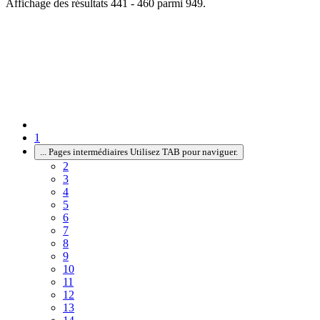
Affichage des résultats 441 - 460 parmi 949.
1
...
Pages intermédiaires Utilisez TAB pour naviguer.
2
3
4
5
6
7
8
9
10
11
12
13