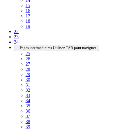
14
15
16
17
18
19
22
23
24
...
Pages intermédiaires Utilisez TAB pour naviguer.
25
26
27
28
29
30
31
32
33
34
35
36
37
38
39