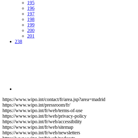
195
196
197
198
199
200
201
238
https://www.wipo.int/contact/fr/area.jsp?area=madrid
https://www.wipo.int/pressroom/fr/
https://www.wipo.int/fr/web/terms-of-use
https://www.wipo.int/fr/web/privacy-policy
https://www.wipo.int/fr/web/accessibility
https://www.wipo.int/fr/web/sitemap
https://www.wipo.int/fr/web/newsletters