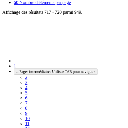
60
Nombre d'éléments par page
Affichage des résultats 717 - 720 parmi 949.
1
...
Pages intermédiaires Utilisez TAB pour naviguer.
2
3
4
5
6
7
8
9
10
11