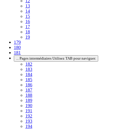
12
13
14
15
16
17
18
19
179
180
181
...
Pages intermédiaires Utilisez TAB pour naviguer.
182
183
184
185
186
187
188
189
190
191
192
193
194