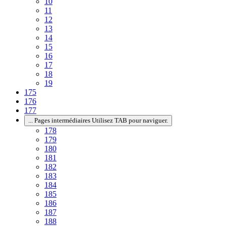
10
11
12
13
14
15
16
17
18
19
175
176
177
...
Pages intermédiaires Utilisez TAB pour naviguer.
178
179
180
181
182
183
184
185
186
187
188