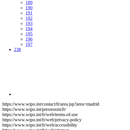
189
190
191
192
193
194
195
196
197
238
https://www.wipo.int/contact/fr/area.jsp?area=madrid
https://www.wipo.int/pressroom/fr/
https://www.wipo.int/fr/web/terms-of-use
https://www.wipo.int/fr/web/privacy-policy
https://www.wipo.int/fr/web/accessibility