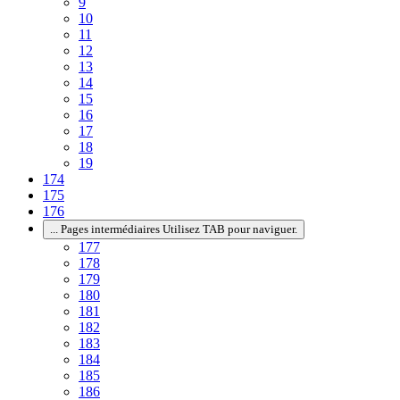
9
10
11
12
13
14
15
16
17
18
19
174
175
176
...
Pages intermédiaires Utilisez TAB pour naviguer.
177
178
179
180
181
182
183
184
185
186