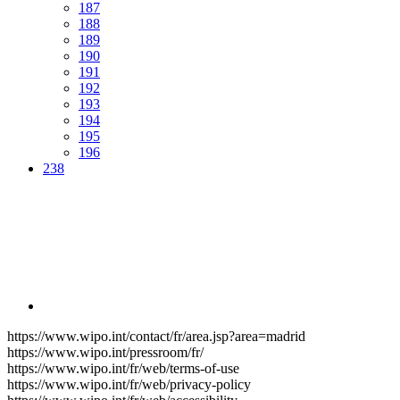
187
188
189
190
191
192
193
194
195
196
238
https://www.wipo.int/contact/fr/area.jsp?area=madrid
https://www.wipo.int/pressroom/fr/
https://www.wipo.int/fr/web/terms-of-use
https://www.wipo.int/fr/web/privacy-policy