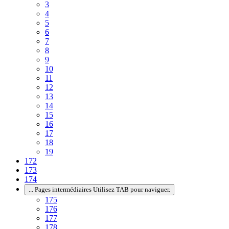
3
4
5
6
7
8
9
10
11
12
13
14
15
16
17
18
19
172
173
174
...
Pages intermédiaires Utilisez TAB pour naviguer.
175
176
177
178