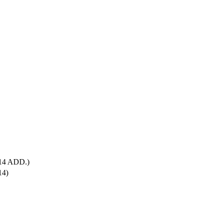
14 ADD.)
4)