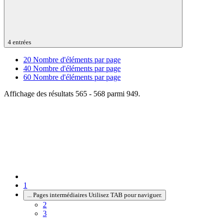
4 entrées
20
Nombre d'éléments par page
40
Nombre d'éléments par page
60
Nombre d'éléments par page
Affichage des résultats 565 - 568 parmi 949.
1
...
Pages intermédiaires Utilisez TAB pour naviguer.
2
3