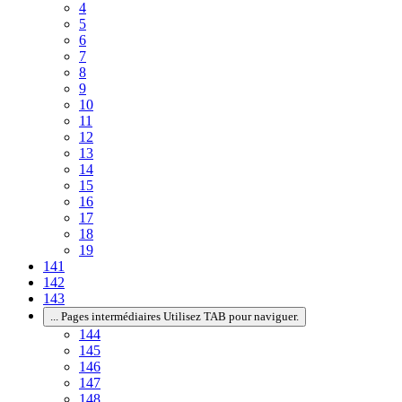
4
5
6
7
8
9
10
11
12
13
14
15
16
17
18
19
141
142
143
...
Pages intermédiaires Utilisez TAB pour naviguer.
144
145
146
147
148