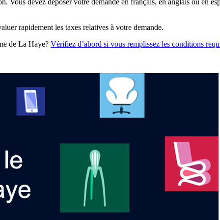
ion. Vous devez déposer votre demande en français, en anglais ou en es
aluer rapidement les taxes relatives à votre demande.
tème de La Haye?
Vérifiez d’abord si vous remplissez les conditions requ