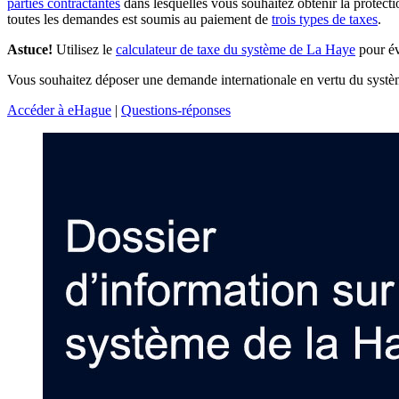
parties contractantes
dans lesquelles vous souhaitez obtenir la protect
toutes les demandes est soumis au paiement de
trois types de taxes
.
Astuce!
Utilisez le
calculateur de taxe du système de La Haye
pour év
Vous souhaitez déposer une demande internationale en vertu du sys
Accéder à eHague
|
Questions-réponses