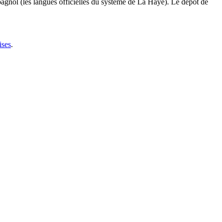
pagnol (les langues officielles du système de La Haye). Le dépôt de
ises
.