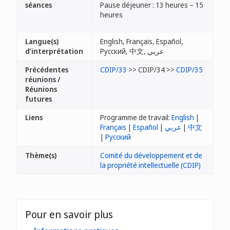
séances
Pause déjeuner : 13 heures – 15
heures
Langue(s)
English, Français, Español,
d’interprétation
Русский, 中文, عربي
Précédentes
CDIP/33
>> CDIP/34 >>
CDIP/35
réunions /
Réunions
futures
Liens
Programme de travail:
English
|
Français
|
Español
|
عربي
|
中文
|
Русский
Thème(s)
Comité du développement et de
la propriété intellectuelle (CDIP)
Pour en savoir plus