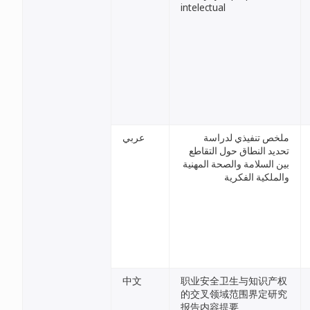
intelectual
ملخص تنفيذي لدراسة
عربي
تحديد النطاق حول التقاطع
بين السلامة والصحة المهنية
والملكية الفكرية
中文
职业安全卫生与知识产权
的交叉领域范围界定研究
报告内容提要