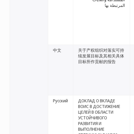
المرتبطة بها
中文
关于产权组织对落实可持
续发展目标及其相关具体
目标所作贡献的报告
Русский
ДОКЛАД О ВКЛАДЕ
ВОИС В ДОСТИЖЕНИЕ
ЦЕЛЕЙ В ОБЛАСТИ
УСТОЙЧИВОГО
РАЗВИТИЯ И
ВЫПОЛНЕНИЕ