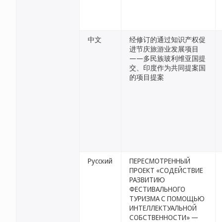
中文
经修订的通过知识产权促
进节庆旅游业发展项目
——多民族玻利维亚国提
交、印度作为共同提案国
的项目提案
Русский
ПЕРЕСМОТРЕННЫЙ
ПРОЕКТ «СОДЕЙСТВИЕ
РАЗВИТИЮ
ФЕСТИВАЛЬНОГО
ТУРИЗМА С ПОМОЩЬЮ
ИНТЕЛЛЕКТУАЛЬНОЙ
СОБСТВЕННОСТИ» —