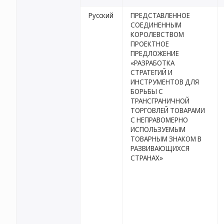
Русский
ПРЕДСТАВЛЕННОЕ
СОЕДИНЕННЫМ
КОРОЛЕВСТВОМ
ПРОЕКТНОЕ
ПРЕДЛОЖЕНИЕ
«РАЗРАБОТКА
СТРАТЕГИЙ И
ИНСТРУМЕНТОВ ДЛЯ
БОРЬБЫ С
ТРАНСГРАНИЧНОЙ
ТОРГОВЛЕЙ ТОВАРАМИ
С НЕПРАВОМЕРНО
ИСПОЛЬЗУЕМЫМ
ТОВАРНЫМ ЗНАКОМ В
РАЗВИВАЮЩИХСЯ
СТРАНАХ»