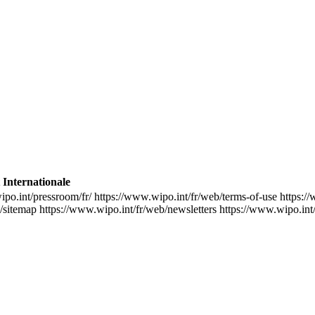
 Internationale
ipo.int/pressroom/fr/
https://www.wipo.int/fr/web/terms-of-use
https:/
/sitemap
https://www.wipo.int/fr/web/newsletters
https://www.wipo.int