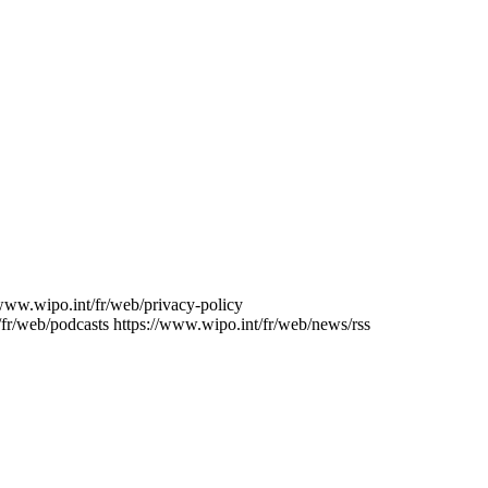
/www.wipo.int/fr/web/privacy-policy
/fr/web/podcasts
https://www.wipo.int/fr/web/news/rss