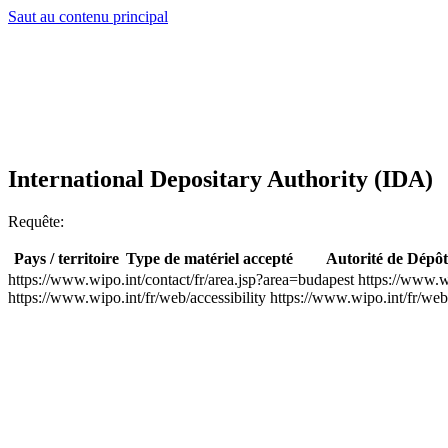
Saut au contenu principal
International Depositary Authority (IDA)
Requête:
Pays / territoire
Type de matériel accepté
Autorité de Dépôt
https://www.wipo.int/contact/fr/area.jsp?area=budapest
https://www.w
https://www.wipo.int/fr/web/accessibility
https://www.wipo.int/fr/web