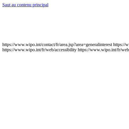
Saut au contenu principal
https://www.wipo.int/contact/fr/area.jsp?area=generalinterest
https://
https://www.wipo.int/fr/web/accessibility
https://www.wipo.int/fr/web