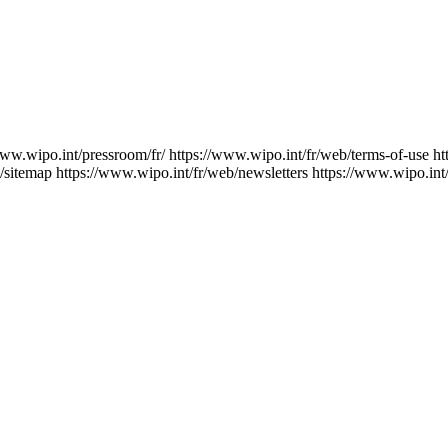
www.wipo.int/pressroom/fr/
https://www.wipo.int/fr/web/terms-of-use
ht
/sitemap
https://www.wipo.int/fr/web/newsletters
https://www.wipo.int