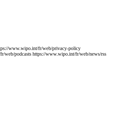
tps://www.wipo.int/fr/web/privacy-policy
/fr/web/podcasts
https://www.wipo.int/fr/web/news/rss