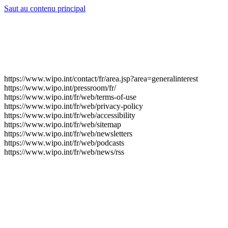
Saut au contenu principal
https://www.wipo.int/contact/fr/area.jsp?area=generalinterest
https://www.wipo.int/pressroom/fr/
https://www.wipo.int/fr/web/terms-of-use
https://www.wipo.int/fr/web/privacy-policy
https://www.wipo.int/fr/web/accessibility
https://www.wipo.int/fr/web/sitemap
https://www.wipo.int/fr/web/newsletters
https://www.wipo.int/fr/web/podcasts
https://www.wipo.int/fr/web/news/rss