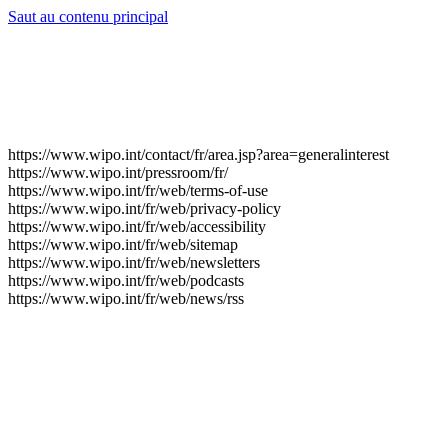
Saut au contenu principal
https://www.wipo.int/contact/fr/area.jsp?area=generalinterest
https://www.wipo.int/pressroom/fr/
https://www.wipo.int/fr/web/terms-of-use
https://www.wipo.int/fr/web/privacy-policy
https://www.wipo.int/fr/web/accessibility
https://www.wipo.int/fr/web/sitemap
https://www.wipo.int/fr/web/newsletters
https://www.wipo.int/fr/web/podcasts
https://www.wipo.int/fr/web/news/rss