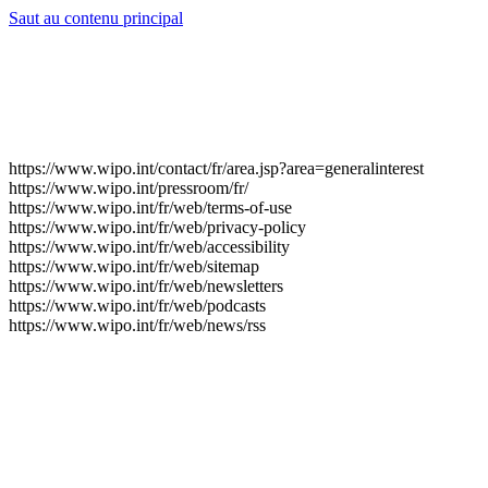
Saut au contenu principal
https://www.wipo.int/contact/fr/area.jsp?area=generalinterest
https://www.wipo.int/pressroom/fr/
https://www.wipo.int/fr/web/terms-of-use
https://www.wipo.int/fr/web/privacy-policy
https://www.wipo.int/fr/web/accessibility
https://www.wipo.int/fr/web/sitemap
https://www.wipo.int/fr/web/newsletters
https://www.wipo.int/fr/web/podcasts
https://www.wipo.int/fr/web/news/rss