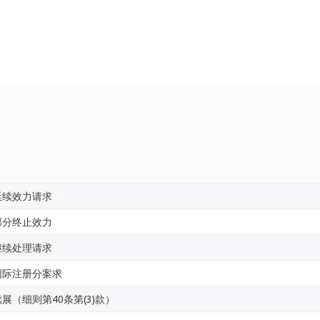
延续效力请求
部分终止效力
继续处理请求
国际注册分案求
续展（细则第40条第(3)款）