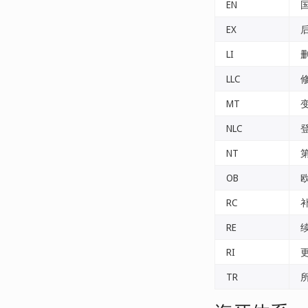
EN
EX
LI
LLC
MT
NLC
NT
OB
RC
RE
RI
TR