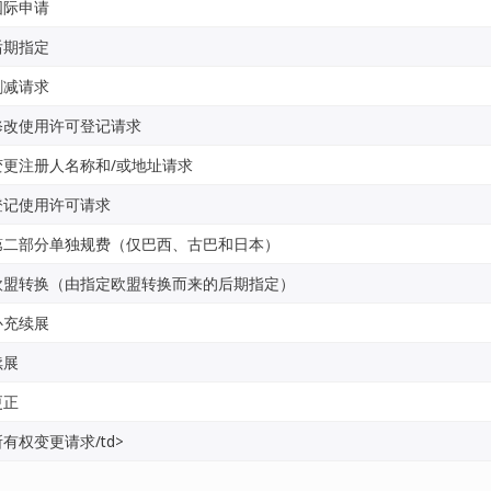
国际申请
后期指定
删减请求
修改使用许可登记请求
变更注册人名称和/或地址请求
登记使用许可请求
第二部分单独规费（仅巴西、古巴和日本）
欧盟转换（由指定欧盟转换而来的后期指定）
补充续展
续展
更正
所有权变更请求/td>