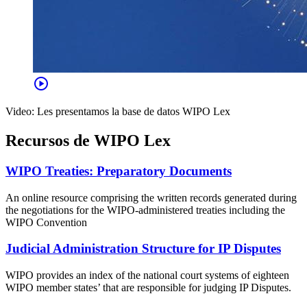
play_circle
Video: Les presentamos la base de datos WIPO Lex
Recursos de WIPO Lex
WIPO Treaties: Preparatory Documents
An online resource comprising the written records generated during
the negotiations for the WIPO-administered treaties including the
WIPO Convention
Judicial Administration Structure for IP Disputes
WIPO provides an index of the national court systems of eighteen
WIPO member states’ that are responsible for judging IP Disputes.