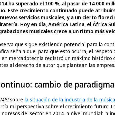
14 ha superado el 100 %, al pasar de 14 000 mill
uo. Este crecimiento continuado puede atribuirse
a nuevos servicios musicales, y a un cierto flore
ratería. Hoy en día, América Latina, el África S
 grabaciones musicales crece a un ritmo más vel
serva que sigue existiendo potencial para la conti
ica señala que, para que esto ocurra, el respeto d
o y en mercadotecnia registró un máximo histórico
es al derecho de autor que plantean las empresas d
 continuo: cambio de paradigma
OMPI
sobre
la situación de la industria de la músic
tía mi perspectiva sobre el crecimiento futuro. L
ingresos del sector en 2014, a nivel mundial; la i