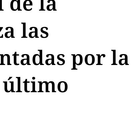
 de la
a las
ntadas por la
 último