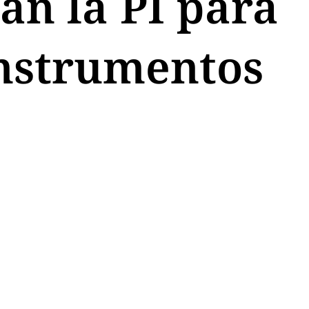
an la PI para
instrumentos