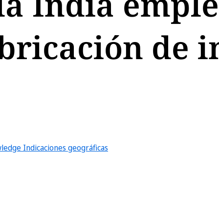
la India emple
abricación de 
owledge
Indicaciones geográficas