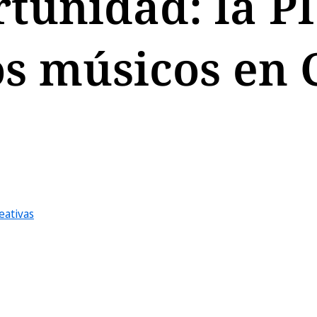
tunidad: la PI
s músicos en 
eativas