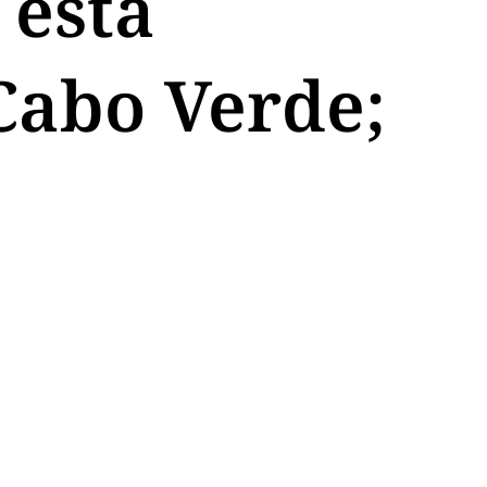
 está
Cabo Verde;