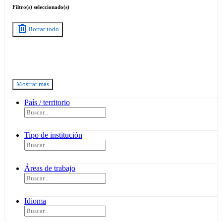
Filtro(s) seleccionado(s)
delete
Borrar todo
Mostrar más
País / territorio
Tipo de institución
Áreas de trabajo
Idioma