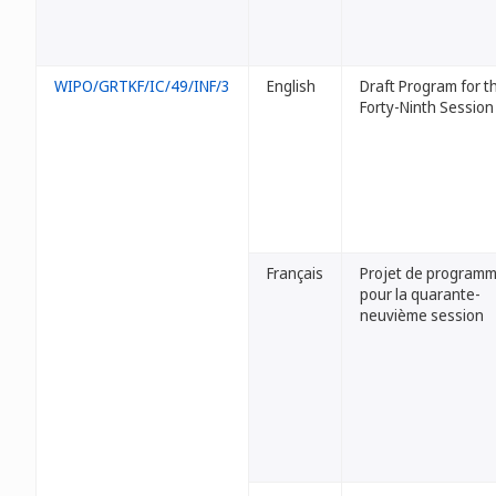
WIPO/GRTKF/IC/49/INF/3
English
Draft Program for t
Forty-Ninth Session
Français
Projet de program
pour la quarante-
neuvième session