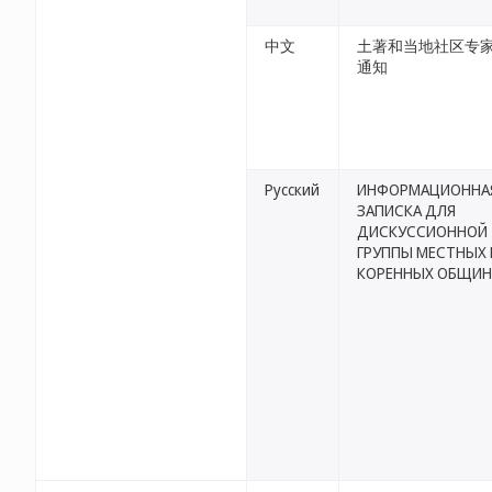
中文
土著和当地社区专
通知
Русский
ИНФОРМАЦИОННА
ЗАПИСКА ДЛЯ
ДИСКУССИОННОЙ
ГРУППЫ МЕСТНЫХ 
КОРЕННЫХ ОБЩИН