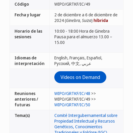
Código
WIPO/GRTKF/IC/49
Fecha y lugar
2 de diciembre a 6 de diciembre de
2024 (
Ginebra, Suiza
)
híbrida
Horario de las
10:00 - 18:00 Hora de Ginebra
sesiones
Pausa para el almuerzo 13.00 –
15.00
Idiomas de
English, Français, Español,
interpretación
Русский, 中文, عربي
Videos on Demand
Reuniones
WIPO/GRTKF/IC/48
>>
anteriores /
WIPO/GRTKF/IC/49 >>
futuras
WIPO/GRTKF/IC/50
Tema(s)
Comité Intergubernamental sobre
Propiedad Intelectual y Recursos
Genéticos, Conocimientos
Tradicionales y Folclore (IGC)