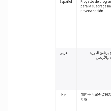
Español
Proyecto de progr
para la cuadragési
novena sesión
برنامج الدورة
عربي
 والأربعين
中文
第四十九届会议日
草案