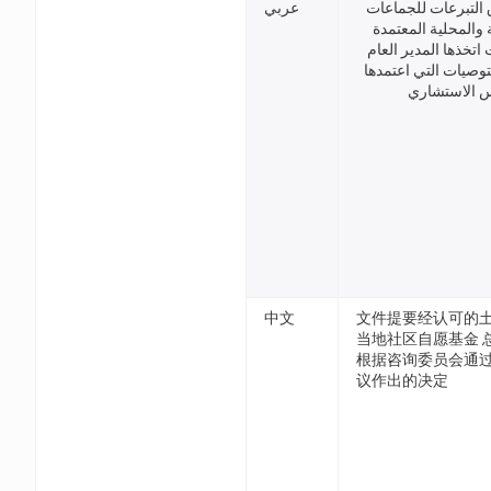
التبرعات للجماعات
عربي
 والمحلية المعتمدة
اتخذها المدير العام
توصيات التي اعتمدها
 الاستشاري
中文
文件提要经认可的
当地社区自愿基金 
根据咨询委员会通
议作出的决定