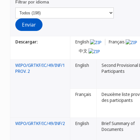
Filtrar por idioma
Descargar:
English
Français
中文
WIPO/GRTKF/IC/49/INF/1
English
Second Provisional L
PROV. 2
Participants
Français
Deuxième liste prov
des participants
WIPO/GRTKF/IC/49/INF/2
English
Brief Summary of
Documents