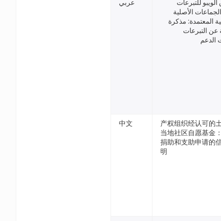
لويبو للتبرعات
عربي
الجماعات الأصلية
ة المعتمدة: مذكرة
 عن التبرعات
 الدعم
中文
产权组织经认可的
当地社区自愿基金
捐助和支助申请的
明