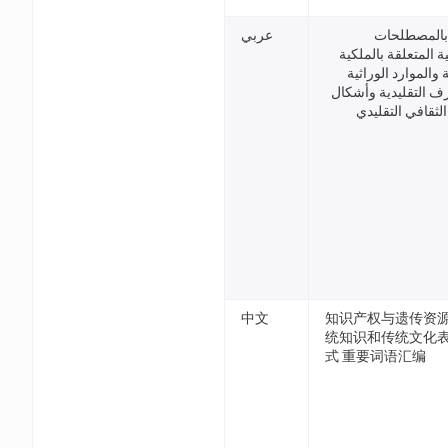
بالمصطلحات
عربي
ة المتعلقة بالملكية
 والموارد الوراثية
ف التقليدية وأشكال
 الثقافي التقليدي
中文
知识产权与遗传资
统知识和传统文化
式 重要词语汇编