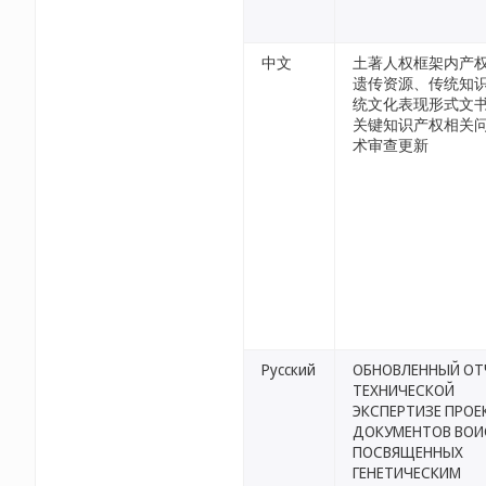
中文
土著人权框架内产
遗传资源、传统知
统文化表现形式文
关键知识产权相关
术审查更新
Русский
ОБНОВЛЕННЫЙ ОТ
ТЕХНИЧЕСКОЙ
ЭКСПЕРТИЗЕ ПРОЕ
ДОКУМЕНТОВ ВОИ
ПОСВЯЩЕННЫХ
ГЕНЕТИЧЕСКИМ