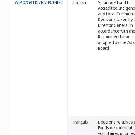
WIPO/GRTKF/IC/49/INF/6
English
Voluntary Fund for
Accredited Indigen
and Local Communit
Decisions taken by 
Director General in
accordance with th
Recommendation
adopted by the Adv
Board
Français
Décisions relatives 
Fonds de contributi
volontaires pour les