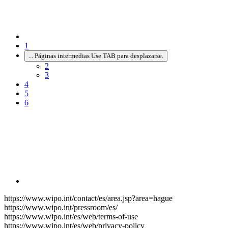
1
...
Páginas intermedias Use TAB para desplazarse.
2
3
4
5
6
https://www.wipo.int/contact/es/area.jsp?area=hague
https://www.wipo.int/pressroom/es/
https://www.wipo.int/es/web/terms-of-use
https://www.wipo.int/es/web/privacy-policy